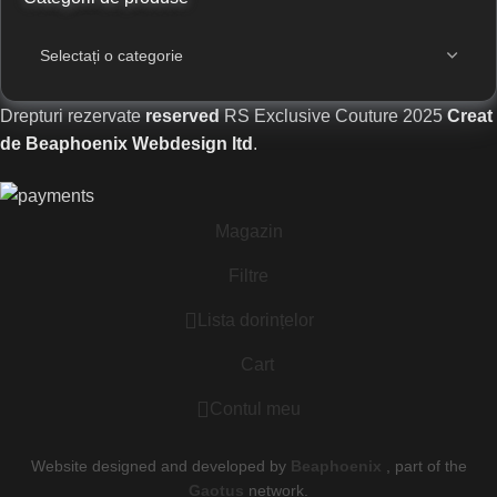
Drepturi rezervate
reserved
RS Exclusive Couture
2025
Creat
de Beaphoenix Webdesign ltd
.
Magazin
Filtre
Lista dorințelor
Cart
Contul meu
Website designed and developed by
Beaphoenix
,
part of the
Gaotus
network.