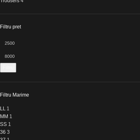
Trousers
4
Filtru pret
Filtru
Filtru Marime
L
L
1
M
M
1
S
S
1
36
3
37
1