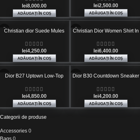
lei
2,500.00
lei
8,000.00
ADĂUGAȚI ÎN COȘ
ADĂUGAȚI ÎN COȘ
Christian dior Suede Mules
Christian Dior Women Shirt In
Round Toe Rubber Sole In
Neutral
Black
lei
4,250.00
lei
6,400.00
ADĂUGAȚI ÎN COȘ
ADĂUGAȚI ÎN COȘ
Dior B27 Uptown Low-Top
Dior B30 Countdown Sneaker
Sneakers White and Black
in White Technical Mesh and
Smooth Calfskin
White and Grey Technical
lei
4,850.00
lei
4,200.00
Fabric
ADĂUGAȚI ÎN COȘ
ADĂUGAȚI ÎN COȘ
Categorii de produse
Accessories
0
Bags
0