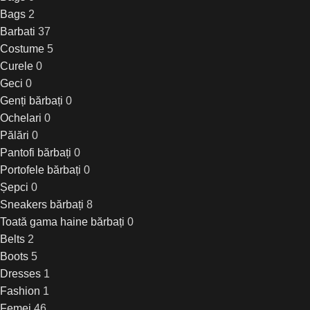
Bags
2
Barbati
37
Costume
5
Curele
0
Geci
0
Genți bărbați
0
Ochelari
0
Pălări
0
Pantofi bărbați
0
Portofele bărbați
0
Șepci
0
Sneakers bărbați
8
Toată gama haine bărbați
0
Belts
2
Boots
5
Dresses
1
Fashion
1
Femei
46