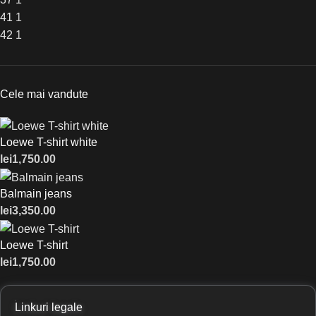
41
1
42
1
Cele mai vandute
Loewe T-shirt white
lei
1,750.00
Balmain jeans
lei
3,350.00
Loewe T-shirt
lei
1,750.00
Linkuri legale