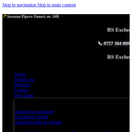
Skip to navigation
Skip to main content
📍
Șoseaua Pipera Tunari, nr. 34B
RS Exclusive
📞
0757 384 809
RS Exclusive
Acasa
Despre noi
Magazin
Contact
Best Sales
Adaugă la comparare
Vizualizare rapidă
Adaugă la lista de dorințe