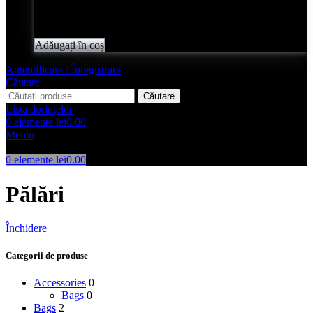
Evaluat
0
din 5
lei
2,050.00
Adăugați în coș
Autentificare / Înregistrare
Căutare
Căutare
Lista dorințelor
0
elemente
lei
0.00
Meniu
0
elemente
lei
0.00
Pălări
Închidere
Categorii de produse
Accessories
0
Bags
0
Bags
2