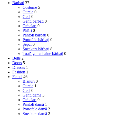
Barbati
37
Costume
5
Curele
0
Geci
0
Genți bărbați
0
Ochelari
0
Pălări
0
Pantofi bărbați
0
Portofele bărbați
0
Șepci
0
Sneakers bărbați
8
Toată gama haine bărbați
0
Belts
2
Boots
5
Dresses
1
Fashion
1
Femei
46
Blanuri
0
Curele
1
Geci
0
Genți damă
3
Ochelari
0
Pantofi damă
1
Portofele damă
2
Sneakers damă
2