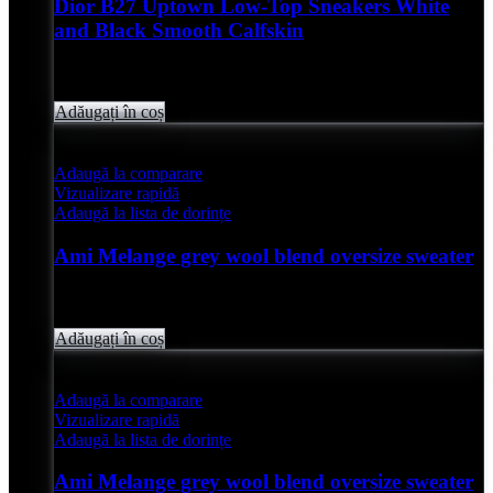
Dior B27 Uptown Low-Top Sneakers White
and Black Smooth Calfskin
Evaluat
0
din 5
lei
4,850.00
Adăugați în coș
Adaugă la comparare
Vizualizare rapidă
Adaugă la lista de dorințe
Ami Melange grey wool blend oversize sweater
Evaluat
0
din 5
lei
2,050.00
Adăugați în coș
Adaugă la comparare
Vizualizare rapidă
Adaugă la lista de dorințe
Ami Melange grey wool blend oversize sweater