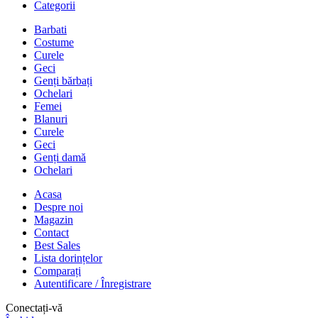
Categorii
Barbati
Costume
Curele
Geci
Genți bărbați
Ochelari
Femei
Blanuri
Curele
Geci
Genți damă
Ochelari
Acasa
Despre noi
Magazin
Contact
Best Sales
Lista dorințelor
Comparați
Autentificare / Înregistrare
Conectați-vă