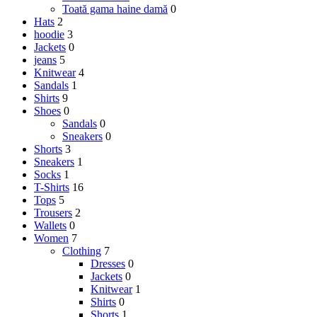
Toată gama haine damă
0
Hats
2
hoodie
3
Jackets
0
jeans
5
Knitwear
4
Sandals
1
Shirts
9
Shoes
0
Sandals
0
Sneakers
0
Shorts
3
Sneakers
1
Socks
1
T-Shirts
16
Tops
5
Trousers
2
Wallets
0
Women
7
Clothing
7
Dresses
0
Jackets
0
Knitwear
1
Shirts
0
Shorts
1