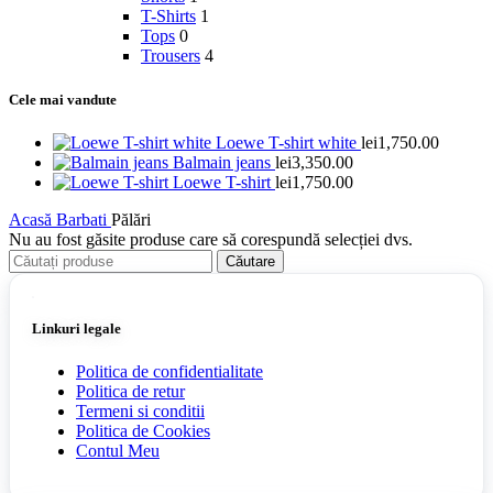
T-Shirts
1
Tops
0
Trousers
4
Cele mai vandute
Loewe T-shirt white
lei
1,750.00
Balmain jeans
lei
3,350.00
Loewe T-shirt
lei
1,750.00
Acasă
Barbati
Pălări
Nu au fost găsite produse care să corespundă selecției dvs.
Căutare
Linkuri legale
Politica de confidentialitate
Politica de retur
Termeni si conditii
Politica de Cookies
Contul Meu