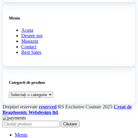
Meniu
Acasa
Despre noi
Magazin
Contact
Best Sales
Categorii de produse
Drepturi rezervate
reserved
RS Exclusive Couture
2025
Creat de
Beaphoenix Webdesign ltd
.
Căutare
Meniu