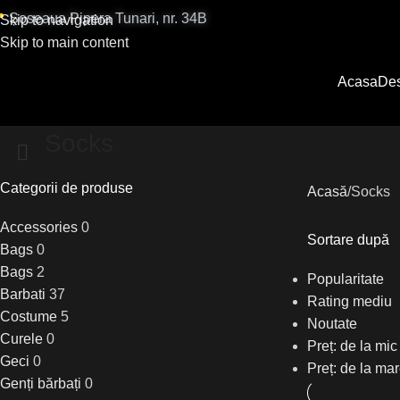

Șoseaua Pipera Tunari, nr. 34B
Skip to navigation
Skip to main content
Acasa
Des
Socks
Categorii de produse
Acasă
Socks
Accessories
0
Sortare după
Bags
0
Bags
2
Popularitate
Barbati
37
Rating mediu
Costume
5
Noutate
Curele
0
Preț: de la mic
Geci
0
Preț: de la mar
Genți bărbați
0