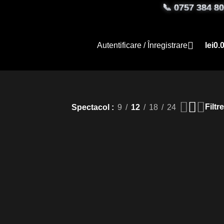
📞
0757 384 8
eganță
Autentificare / Înregistrare
lei
0.
Filtre
Spectacol
9
12
18
24