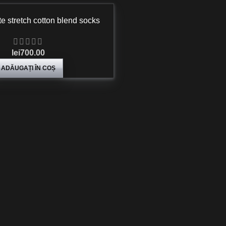
 stretch cotton blend socks
lei
700.00
ADĂUGAȚI ÎN COȘ