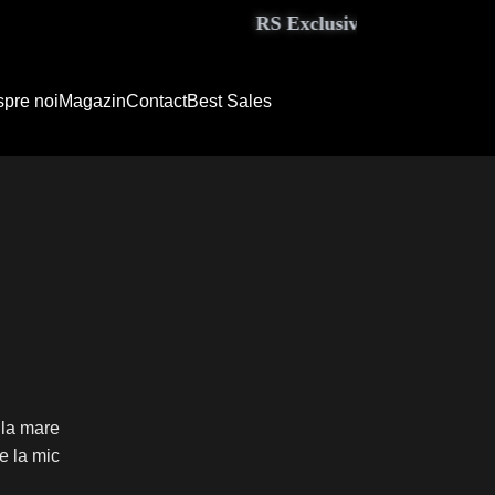
RS Exclusive Couture aduce el
pre noi
Magazin
Contact
Best Sales
 la mare
e la mic