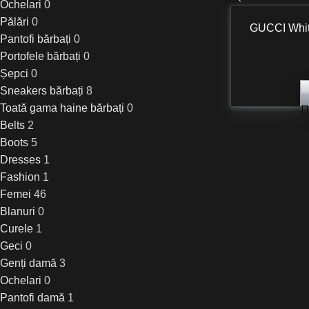
Ochelari
0
Pălări
0
GUCCI White
Pantofi bărbați
0
Portofele bărbați
0
Șepci
0
Sneakers bărbați
8
Toată gama haine bărbați
0
Belts
2
Boots
5
Dresses
1
Fashion
1
Femei
46
Blanuri
0
Curele
1
Geci
0
Genți damă
3
Ochelari
0
Pantofi damă
1