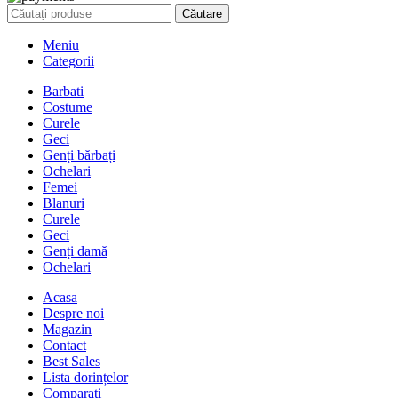
Căutare
Meniu
Categorii
Barbati
Costume
Curele
Geci
Genți bărbați
Ochelari
Femei
Blanuri
Curele
Geci
Genți damă
Ochelari
Acasa
Despre noi
Magazin
Contact
Best Sales
Lista dorințelor
Comparați