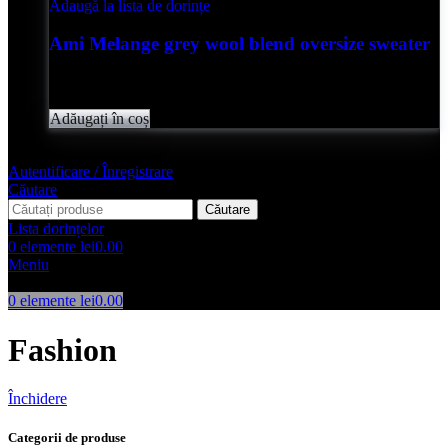
Adaugă la lista de dorințe
Ami Melange grey wool blend oversize sweater
Evaluat
0
din 5
lei
2,050.00
Adăugați în coș
Autentificare / Înregistrare
Căutare
Căutare
Lista dorințelor
0
elemente
lei
0.00
Meniu
0
elemente
lei
0.00
Fashion
Închidere
Categorii de produse