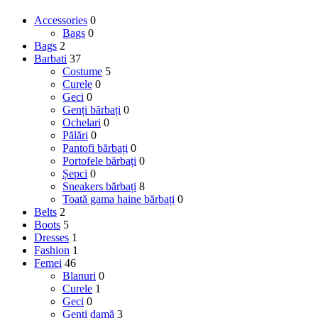
Accessories
0
Bags
0
Bags
2
Barbati
37
Costume
5
Curele
0
Geci
0
Genți bărbați
0
Ochelari
0
Pălări
0
Pantofi bărbați
0
Portofele bărbați
0
Șepci
0
Sneakers bărbați
8
Toată gama haine bărbați
0
Belts
2
Boots
5
Dresses
1
Fashion
1
Femei
46
Blanuri
0
Curele
1
Geci
0
Genți damă
3