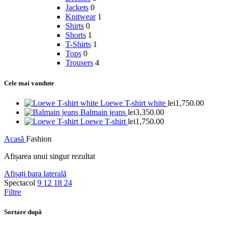
Jackets
0
Knitwear
1
Shirts
0
Shorts
1
T-Shirts
1
Tops
0
Trousers
4
Cele mai vandute
Loewe T-shirt white
lei
1,750.00
Balmain jeans
lei
3,350.00
Loewe T-shirt
lei
1,750.00
Acasă
Fashion
Afișarea unui singur rezultat
Afișați bara laterală
Spectacol
9
12
18
24
Filtre
Sortare după