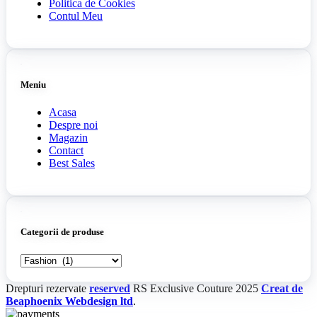
Politica de Cookies
Contul Meu
Meniu
Acasa
Despre noi
Magazin
Contact
Best Sales
Categorii de produse
Drepturi rezervate
reserved
RS Exclusive Couture
2025
Creat de
Beaphoenix Webdesign ltd
.