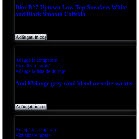
Dior B27 Uptown Low-Top Sneakers White
and Black Smooth Calfskin
Evaluat
0
din 5
lei
4,850.00
Adăugați în coș
Adaugă la comparare
Vizualizare rapidă
Adaugă la lista de dorințe
Ami Melange grey wool blend oversize sweater
Evaluat
0
din 5
lei
2,050.00
Adăugați în coș
Adaugă la comparare
Vizualizare rapidă