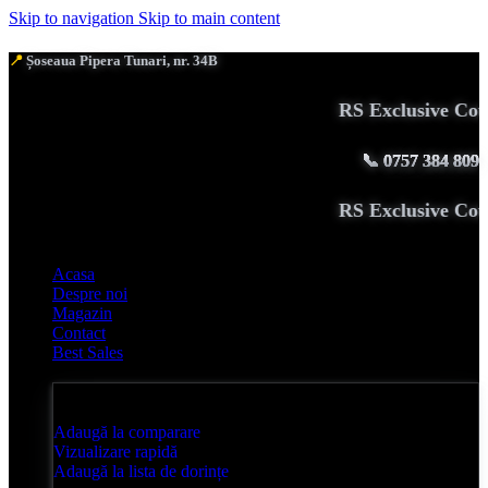
Skip to navigation
Skip to main content
📍
Șoseaua Pipera Tunari, nr. 34B
RS Exclusive Coutu
📞
0757 384 809
RS Exclusive Coutu
Acasa
Despre noi
Magazin
Contact
Best Sales
Adaugă la comparare
Vizualizare rapidă
Adaugă la lista de dorințe