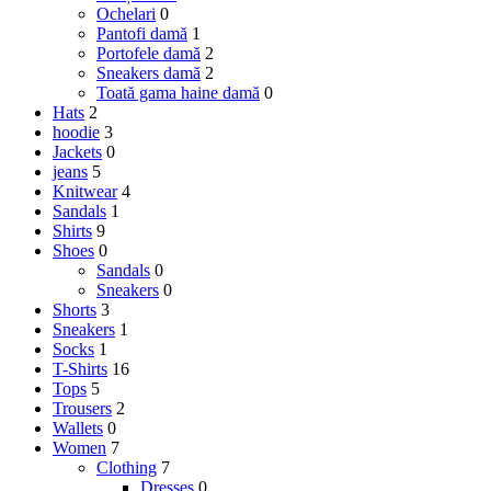
Ochelari
0
Pantofi damă
1
Portofele damă
2
Sneakers damă
2
Toată gama haine damă
0
Hats
2
hoodie
3
Jackets
0
jeans
5
Knitwear
4
Sandals
1
Shirts
9
Shoes
0
Sandals
0
Sneakers
0
Shorts
3
Sneakers
1
Socks
1
T-Shirts
16
Tops
5
Trousers
2
Wallets
0
Women
7
Clothing
7
Dresses
0