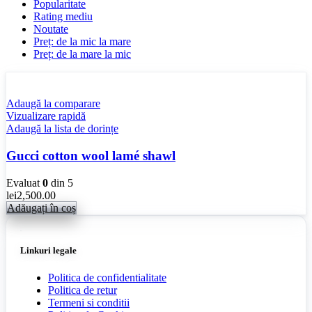
Popularitate
Rating mediu
Noutate
Preț: de la mic la mare
Preț: de la mare la mic
Adaugă la comparare
Vizualizare rapidă
Adaugă la lista de dorințe
Gucci cotton wool lamé shawl
Evaluat
0
din 5
lei
2,500.00
Adăugați în coș
Linkuri legale
Politica de confidentialitate
Politica de retur
Termeni si conditii