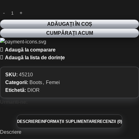
ADĂUGAȚI ÎN COȘ
CUMPĂRAȚI ACUM
Adaugă la comparare
Adaugă la lista de dorințe
SKU:
45210
Categorii:
Boots
,
Femei
Etichetă:
DIOR
Urmariti-ne:
DESCRIERE
INFORMAȚII SUPLIMENTARE
RECENZII (0)
Descriere