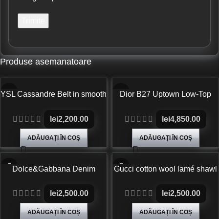
Produse asemanatoare
YSL Cassandre Belt in smooth
Dior B27 Uptown Low-Top
leather
Sneakers White and Black
Smooth Calfskin
lei
2,200.00
lei
4,850.00
ADĂUGAȚI ÎN COȘ
ADĂUGAȚI ÎN COȘ
Dolce&Gabbana Denim
Gucci cotton wool lamé shawl
trousers
lei
2,500.00
lei
2,500.00
ADĂUGAȚI ÎN COȘ
ADĂUGAȚI ÎN COȘ