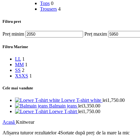
Tops
0
Trousers
4
Filtru pret
Preț minim
Preț maxim
Filtru Marime
L
L
1
M
M
1
S
S
2
XS
XS
1
Cele mai vandute
Loewe T-shirt white
lei
1,750.00
Balmain jeans
lei
3,350.00
Loewe T-shirt
lei
1,750.00
Acasă
Knitwear
Afișarea tuturor rezultatelor 4
Sortate după preț: de la mare la mic