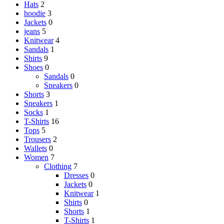
Hats
2
hoodie
3
Jackets
0
jeans
5
Knitwear
4
Sandals
1
Shirts
9
Shoes
0
Sandals
0
Sneakers
0
Shorts
3
Sneakers
1
Socks
1
T-Shirts
16
Tops
5
Trousers
2
Wallets
0
Women
7
Clothing
7
Dresses
0
Jackets
0
Knitwear
1
Shirts
0
Shorts
1
T-Shirts
1