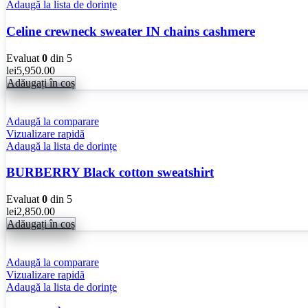
Adaugă la lista de dorințe
Celine crewneck sweater IN chains cashmere
Evaluat
0
din 5
lei
5,950.00
Adăugați în coș
Adaugă la comparare
Vizualizare rapidă
Adaugă la lista de dorințe
BURBERRY Black cotton sweatshirt
Evaluat
0
din 5
lei
2,850.00
Adăugați în coș
Adaugă la comparare
Vizualizare rapidă
Adaugă la lista de dorințe