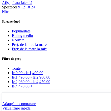
Afișați bara laterală
Spectacol
9
12
18
24
Filtre
Sortare după
Popularitate
Rating mediu
Noutate
Preț: de la mic la mare
Preț: de la mare la mic
Filtru de preț
Toate
lei
0.00
-
lei
1,490.00
lei
1,490.00
-
lei
2,980.00
lei
2,980.00
-
lei
4,470.00
lei
4,470.00
+
Adaugă la comparare
Vizualizare rapidă