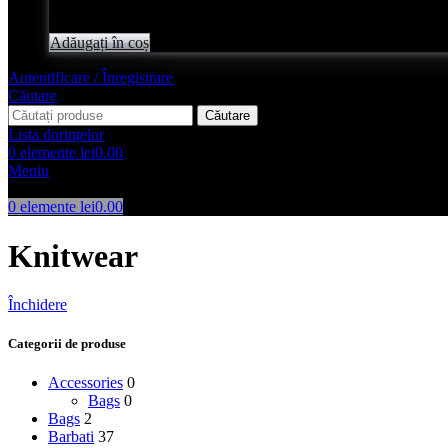
Evaluat
0
din 5
lei
14,850.00
Adăugați în coș
Autentificare / Înregistrare
Căutare
Căutare
Lista dorințelor
0
elemente
lei
0.00
Meniu
0
elemente
lei
0.00
Knitwear
Închidere
Categorii de produse
Accessories
0
Bags
0
Bags
2
Barbati
37