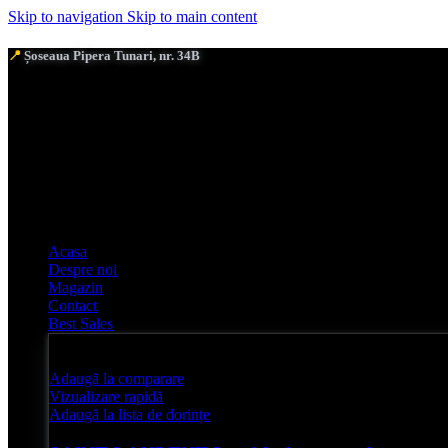
Skip to navigation
Skip to main content
📍
Șoseaua Pipera Tunari, nr. 34B
Acasa
Despre noi
Magazin
Contact
Best Sales
Adaugă la comparare
Vizualizare rapidă
Adaugă la lista de dorințe