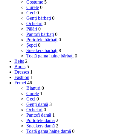
Costume
5
Curele
0
Geci
0
Genți bărbați
0
Ochelari
0
Pălări
0
Pantofi bărbați
0
Portofele bărbați
0
Șepci
0
Sneakers bărbați
8
Toată gama haine bărbați
0
Belts
2
Boots
5
Dresses
1
Fashion
1
Femei
46
Blanuri
0
Curele
1
Geci
0
Genți damă
3
Ochelari
0
Pantofi damă
1
Portofele damă
2
Sneakers damă
2
Toată gama haine damă
0