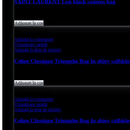
SAINT LAURENT Lou black camera bag
Evaluat
0
din 5
lei
6,200.00
Adăugați în coș
Adaugă la comparare
Vizualizare rapidă
Adaugă la lista de dorințe
Celine Classique Triomphe Bag In shiny calfskin
Evaluat
0
din 5
lei
14,850.00
Adăugați în coș
Adaugă la comparare
Vizualizare rapidă
Adaugă la lista de dorințe
Celine Classique Triomphe Bag In shiny calfskin