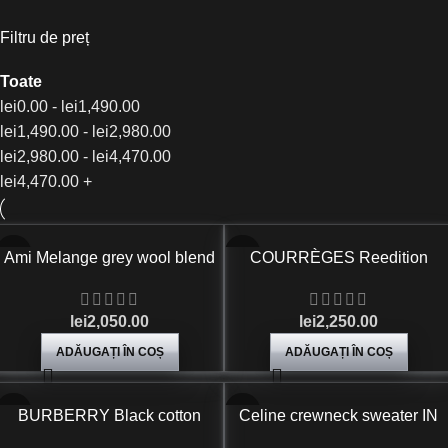
Filtru de preț
Toate
lei
0.00
-
lei
1,490.00
lei
1,490.00
-
lei
2,980.00
lei
2,980.00
-
lei
4,470.00
lei
4,470.00
+
Ami Melange grey wool blend
COURRÈGES Reedition
oversize sweater
embroidered ribbed-knit
turtleneck sweater
lei
2,050.00
lei
2,250.00
ADĂUGAȚI ÎN COȘ
ADĂUGAȚI ÎN COȘ
BURBERRY Black cotton
Celine crewneck sweater IN
sweatshirt
chains cashmere