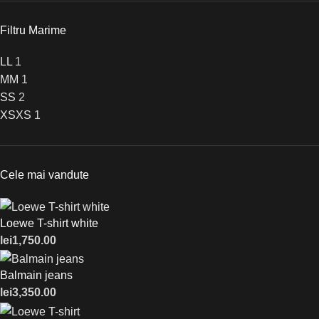
Filtru Marime
L
L
1
M
M
1
S
S
2
XS
XS
1
Cele mai vandute
Loewe T-shirt white
lei
1,750.00
Balmain jeans
lei
3,350.00