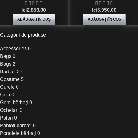
lei
2,850.00
lei
5,950.00
ADĂUGAȚI ÎN COȘ
ADĂUGAȚI ÎN COȘ
Categorii de produse
Accessories
0
Bags
0
Bags
2
Barbati
37
Costume
5
Curele
0
Geci
0
Genți bărbați
0
Ochelari
0
Pălări
0
Pantofi bărbați
0
Portofele bărbați
0