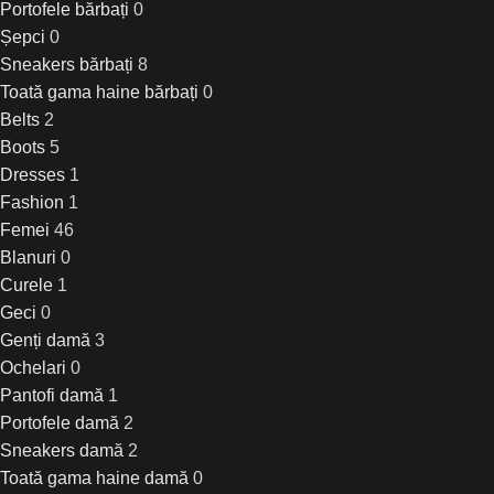
Portofele bărbați
0
Șepci
0
Sneakers bărbați
8
Toată gama haine bărbați
0
Belts
2
Boots
5
Dresses
1
Fashion
1
Femei
46
Blanuri
0
Curele
1
Geci
0
Genți damă
3
Ochelari
0
Pantofi damă
1
Portofele damă
2
Sneakers damă
2
Toată gama haine damă
0