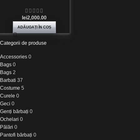
lei
2,000.00
ADĂUGAȚI ÎN COȘ
Categorii de produse
Accessories
0
Bags
0
Bags
2
Barbati
37
Costume
5
Curele
0
Geci
0
Genți bărbați
0
Ochelari
0
Pălări
0
Pantofi bărbați
0