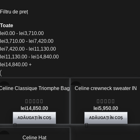
Filtru de preț
Toate
lei
0.00
-
lei
3,710.00
lei
3,710.00
-
lei
7,420.00
lei
7,420.00
-
lei
11,130.00
lei
11,130.00
-
lei
14,840.00
lei
14,840.00
+
Celine Classique Triomphe Bag
Celine crewneck sweater IN
In shiny calfskin
chains cashmere
lei
14,850.00
lei
5,950.00
ADĂUGAȚI ÎN COȘ
ADĂUGAȚI ÎN COȘ
Celine Hat