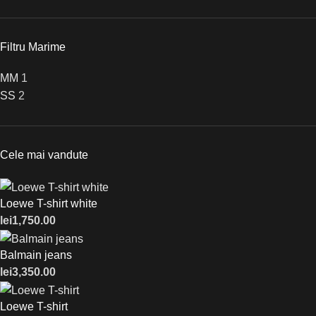
Filtru Marime
M
M
1
S
S
2
Cele mai vandute
Loewe T-shirt white
lei
1,750.00
Balmain jeans
lei
3,350.00
Loewe T-shirt