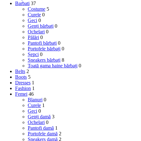
Barbati
37
Costume
5
Curele
0
Geci
0
Genți bărbați
0
Ochelari
0
Pălări
0
Pantofi bărbați
0
Portofele bărbați
0
Șepci
0
Sneakers bărbați
8
Toată gama haine bărbați
0
Belts
2
Boots
5
Dresses
1
Fashion
1
Femei
46
Blanuri
0
Curele
1
Geci
0
Genți damă
3
Ochelari
0
Pantofi damă
1
Portofele damă
2
Sneakers damă
2