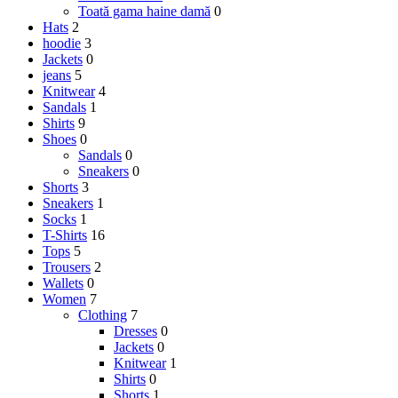
Toată gama haine damă
0
Hats
2
hoodie
3
Jackets
0
jeans
5
Knitwear
4
Sandals
1
Shirts
9
Shoes
0
Sandals
0
Sneakers
0
Shorts
3
Sneakers
1
Socks
1
T-Shirts
16
Tops
5
Trousers
2
Wallets
0
Women
7
Clothing
7
Dresses
0
Jackets
0
Knitwear
1
Shirts
0
Shorts
1