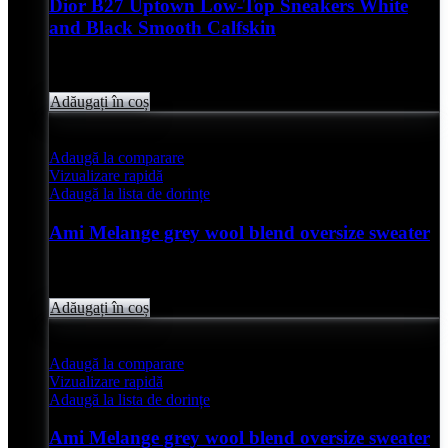
Dior B27 Uptown Low-Top Sneakers White
and Black Smooth Calfskin
Evaluat
0
din 5
lei
4,850.00
Adăugați în coș
Adaugă la comparare
Vizualizare rapidă
Adaugă la lista de dorințe
Ami Melange grey wool blend oversize sweater
Evaluat
0
din 5
lei
2,050.00
Adăugați în coș
Adaugă la comparare
Vizualizare rapidă
Adaugă la lista de dorințe
Ami Melange grey wool blend oversize sweater