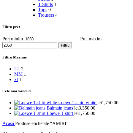
T-Shirts
1
Tops
0
Trousers
4
Filtru pret
Preț minim
Preț maxim
Filtru
Filtru Marime
L
L
2
M
M
1
xl
1
Cele mai vandute
Loewe T-shirt white
lei
1,750.00
Balmain jeans
lei
3,350.00
Loewe T-shirt
lei
1,750.00
Acasă
Produse etichetate “AMIRI”