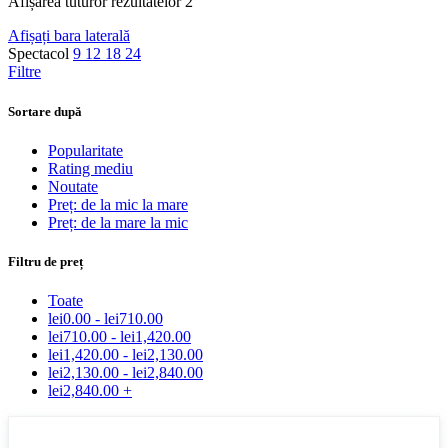
Afișarea tuturor rezultatelor 2
Afișați bara laterală
Spectacol
9
12
18
24
Filtre
Sortare după
Popularitate
Rating mediu
Noutate
Preț: de la mic la mare
Preț: de la mare la mic
Filtru de preț
Toate
lei
0.00
-
lei
710.00
lei
710.00
-
lei
1,420.00
lei
1,420.00
-
lei
2,130.00
lei
2,130.00
-
lei
2,840.00
lei
2,840.00
+