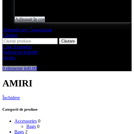
Evaluat
0
din 5
lei
2,050.00
Adăugați în coș
Autentificare / Înregistrare
Căutare
Căutare
Lista dorințelor
0
elemente
lei
0.00
Meniu
0
elemente
lei
0.00
AMIRI
Închidere
Categorii de produse
Accessories
0
Bags
0
Bags
2