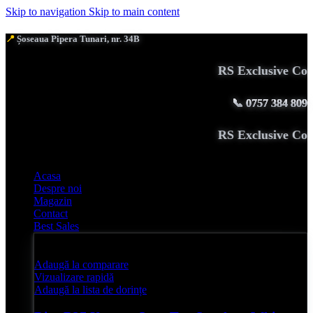
Skip to navigation
Skip to main content
📍
Șoseaua Pipera Tunari, nr. 34B
RS Exclusive Coutu
📞
0757 384 809
RS Exclusive Coutu
Acasa
Despre noi
Magazin
Contact
Best Sales
Adaugă la comparare
Vizualizare rapidă
Adaugă la lista de dorințe