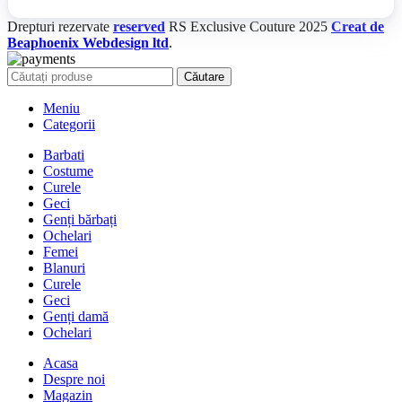
Drepturi rezervate
reserved
RS Exclusive Couture
2025
Creat de
Beaphoenix Webdesign ltd
.
Căutare
Meniu
Categorii
Barbati
Costume
Curele
Geci
Genți bărbați
Ochelari
Femei
Blanuri
Curele
Geci
Genți damă
Ochelari
Acasa
Despre noi
Magazin