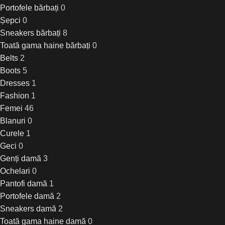
Portofele bărbați
0
Șepci
0
Sneakers bărbați
8
Toată gama haine bărbați
0
Belts
2
Boots
5
Dresses
1
Fashion
1
Femei
46
Blanuri
0
Curele
1
Geci
0
Genți damă
3
Ochelari
0
Pantofi damă
1
Portofele damă
2
Sneakers damă
2
Toată gama haine damă
0