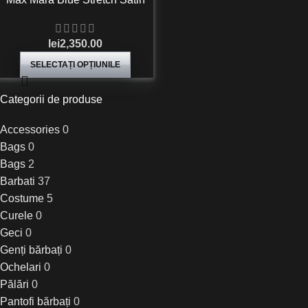
Palazzo Pants
lei
2,350.00
SELECTAȚI OPȚIUNILE
Categorii de produse
Accessories
0
Bags
0
Bags
2
Barbati
37
Costume
5
Curele
0
Geci
0
Genți bărbați
0
Ochelari
0
Pălări
0
Pantofi bărbați
0