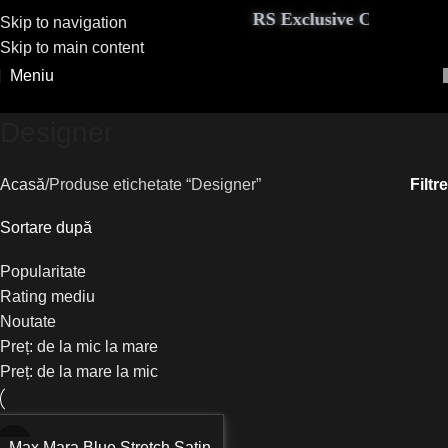
RS Exclusive Couture aduc
Skip to navigation
Skip to main content
Meniu
Designer
Filtre
Acasă
Produse etichetate “Designer”
Sortare după
Popularitate
Rating mediu
Noutate
Preț: de la mic la mare
Preț: de la mare la mic
Max Mara Blue Stretch Satin