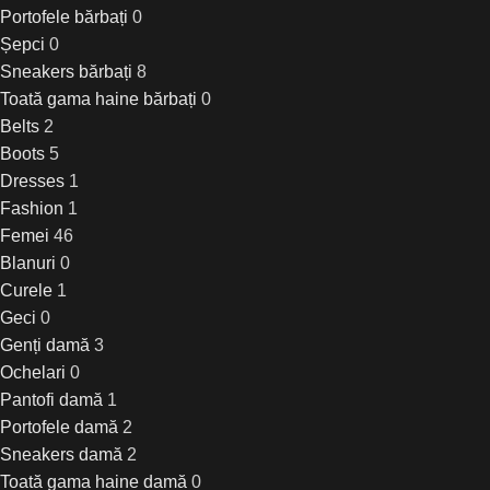
Portofele bărbați
0
Șepci
0
Sneakers bărbați
8
Toată gama haine bărbați
0
Belts
2
Boots
5
Dresses
1
Fashion
1
Femei
46
Blanuri
0
Curele
1
Geci
0
Genți damă
3
Ochelari
0
Pantofi damă
1
Portofele damă
2
Sneakers damă
2
Toată gama haine damă
0