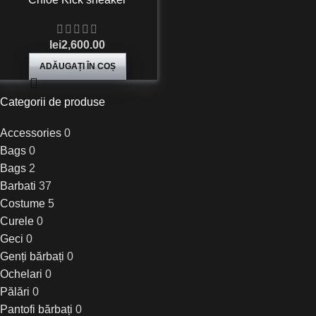
lei
2,600.00
ADĂUGAȚI ÎN COȘ
Categorii de produse
Accessories
0
Bags
0
Bags
2
Barbati
37
Costume
5
Curele
0
Geci
0
Genți bărbați
0
Ochelari
0
Pălări
0
Pantofi bărbați
0