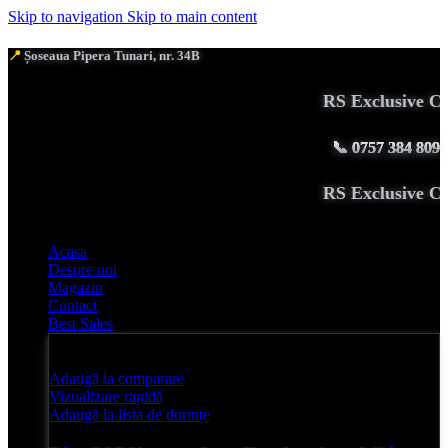
Skip to navigation
Skip to main content
📍
Șoseaua Pipera Tunari, nr. 34B
RS Exclusive Cou
📞
0757 384 809
RS Exclusive Cou
Acasa
Despre noi
Magazin
Contact
Best Sales
Adaugă la comparare
Vizualizare rapidă
Adaugă la lista de dorințe