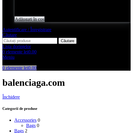
Evaluat
0
din 5
lei
2,050.00
Adăugați în coș
Autentificare / Înregistrare
Căutare
Căutare
Lista dorințelor
0
elemente
lei
0.00
Meniu
0
elemente
lei
0.00
balenciaga.com
Închidere
Categorii de produse
Accessories
0
Bags
0
Bags
2