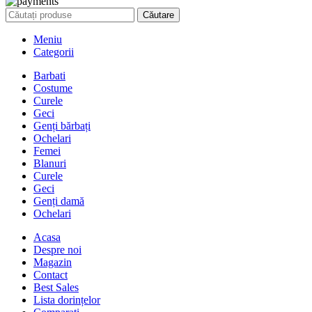
Căutare
Meniu
Categorii
Barbati
Costume
Curele
Geci
Genți bărbați
Ochelari
Femei
Blanuri
Curele
Geci
Genți damă
Ochelari
Acasa
Despre noi
Magazin
Contact
Best Sales
Lista dorințelor