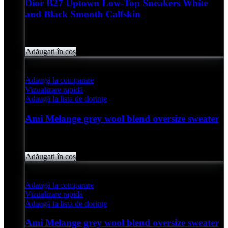
Dior B27 Uptown Low-Top Sneakers White
and Black Smooth Calfskin
Evaluat
0
din 5
lei
4,850.00
Adăugați în coș
Adaugă la comparare
Vizualizare rapidă
Adaugă la lista de dorințe
Ami Melange grey wool blend oversize sweater
Evaluat
0
din 5
lei
2,050.00
Adăugați în coș
Adaugă la comparare
Vizualizare rapidă
Adaugă la lista de dorințe
Ami Melange grey wool blend oversize sweater