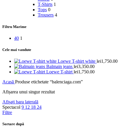
T-Shirts
1
Tops
0
Trousers
4
Filtru Marime
40
1
Cele mai vandute
Loewe T-shirt white
lei
1,750.00
Balmain jeans
lei
3,350.00
Loewe T-shirt
lei
1,750.00
Acasă
Produse etichetate “balenciaga.com”
Afișarea unui singur rezultat
Afișați bara laterală
Spectacol
9
12
18
24
Filtre
Sortare după