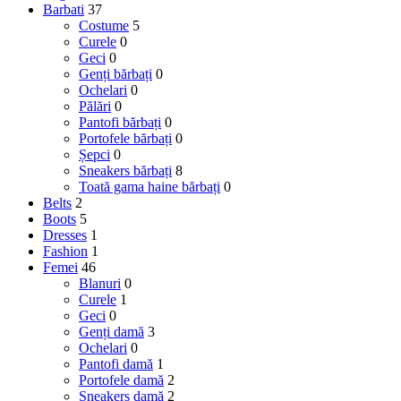
Barbati
37
Costume
5
Curele
0
Geci
0
Genți bărbați
0
Ochelari
0
Pălări
0
Pantofi bărbați
0
Portofele bărbați
0
Șepci
0
Sneakers bărbați
8
Toată gama haine bărbați
0
Belts
2
Boots
5
Dresses
1
Fashion
1
Femei
46
Blanuri
0
Curele
1
Geci
0
Genți damă
3
Ochelari
0
Pantofi damă
1
Portofele damă
2
Sneakers damă
2