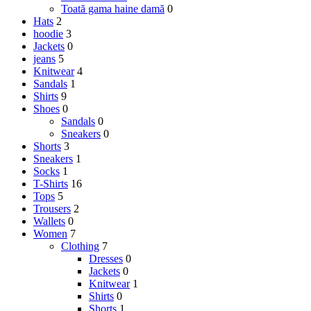
Toată gama haine damă
0
Hats
2
hoodie
3
Jackets
0
jeans
5
Knitwear
4
Sandals
1
Shirts
9
Shoes
0
Sandals
0
Sneakers
0
Shorts
3
Sneakers
1
Socks
1
T-Shirts
16
Tops
5
Trousers
2
Wallets
0
Women
7
Clothing
7
Dresses
0
Jackets
0
Knitwear
1
Shirts
0
Shorts
1