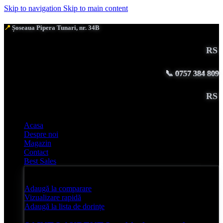
Skip to navigation
Skip to main content
📍
Șoseaua Pipera Tunari, nr. 34B
RS Ex
📞
0757 384 809
RS Ex
Acasa
Despre noi
Magazin
Contact
Best Sales
Adaugă la comparare
Vizualizare rapidă
Adaugă la lista de dorințe