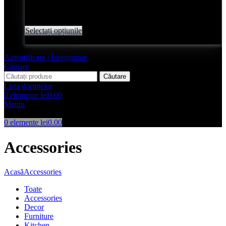
Evaluat
0
din 5
lei
2,350.00
Selectați opțiunile
Acest produs are mai multe variante.
Opțiunile pot fi alese pe pagina produsului
Autentificare / Înregistrare
Căutare
Căutare
Lista dorințelor
0
elemente
lei
0.00
Meniu
0
elemente
lei
0.00
Accessories
Acasă
Accessories
Toate
Accessories
Decor
Furniture
Kitchen