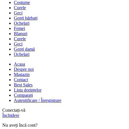
Costume
Curele
Geci
Genți bărbați
Ochelari
Femei
Blanuri
Curele
Geci
Genți damă
Ochelari
Acasa
Despre noi
Magazin
Contact
Best Sales
Lista dorințelor
Comparați
Autentificare / Înregistrare
Conectați-vă
Închidere
Nu aveți încă cont?