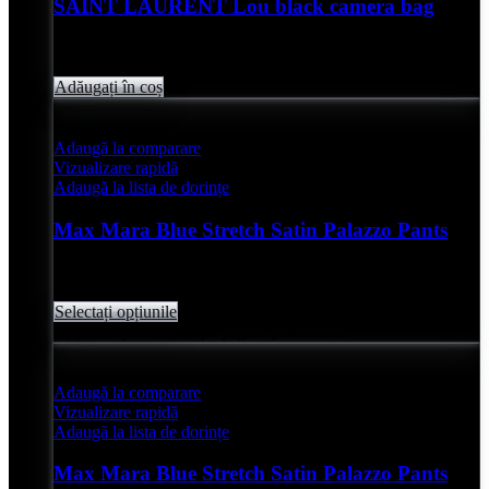
SAINT LAURENT Lou black camera bag
Evaluat
0
din 5
lei
6,200.00
Adăugați în coș
Adaugă la comparare
Vizualizare rapidă
Adaugă la lista de dorințe
Max Mara Blue Stretch Satin Palazzo Pants
Evaluat
0
din 5
lei
2,350.00
Selectați opțiunile
Acest produs are mai multe variante.
Opțiunile pot fi alese pe pagina produsului
Adaugă la comparare
Vizualizare rapidă
Adaugă la lista de dorințe
Max Mara Blue Stretch Satin Palazzo Pants