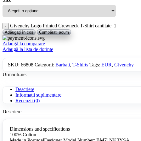
Givenchy Logo Printed Crewneck T-Shirt cantitate
Adăugați în coș
Cumpărați acum
Adaugă la comparare
Adaugă la lista de dorințe
SKU:
66808
Categorii:
Barbati
,
T-Shirts
Tags:
EUR
,
Givenchy
Urmariti-ne:
Descriere
Informații suplimentare
Recenzii (0)
Descriere
Dimensions and specifications
100% Cotton
Made in PortugalDesigner Model Number: BM71NK3YSA