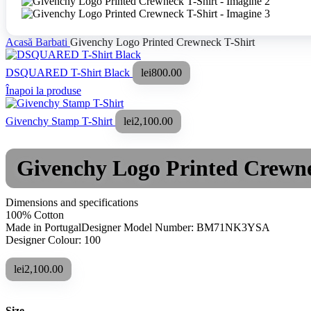
Acasă
Barbati
Givenchy Logo Printed Crewneck T-Shirt
DSQUARED T-Shirt Black
lei
800.00
Înapoi la produse
Givenchy Stamp T-Shirt
lei
2,100.00
Givenchy Logo Printed Crewne
Dimensions and specifications
100% Cotton
Made in PortugalDesigner Model Number: BM71NK3YSA
Designer Colour: 100
lei
2,100.00
Size