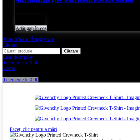
Evaluat
0
din 5
lei
2,050.00
Adăugați în coș
Autentificare / Înregistrare
Căutare
Căutare
Lista dorințelor
0
elemente
lei
0.00
Meniu
0
elemente
lei
0.00
Faceți clic pentru a mări