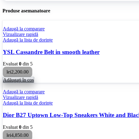
Produse asemanatoare
Adaugă la comparare
Vizualizare rapidă
Adaugă la lista de dorințe
YSL Cassandre Belt in smooth leather
Evaluat
0
din 5
lei
2,200.00
Adăugați în coș
Adaugă la comparare
Vizualizare rapidă
Adaugă la lista de dorințe
Dior B27 Uptown Low-Top Sneakers White and Blac
Evaluat
0
din 5
lei
4,850.00