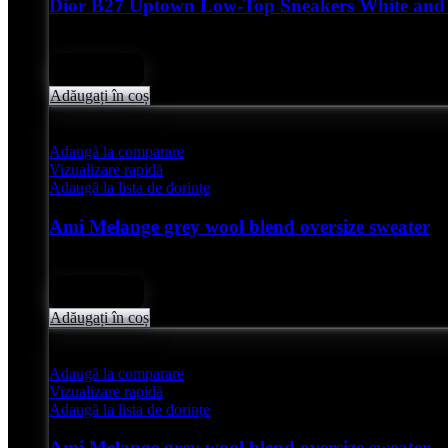
Dior B27 Uptown Low-Top Sneakers White and 
Evaluat
0
din 5
lei
4,850.00
Adăugați în coș
Adaugă la comparare
Vizualizare rapidă
Adaugă la lista de dorințe
Ami Melange grey wool blend oversize sweater
Evaluat
0
din 5
lei
2,050.00
Adăugați în coș
Adaugă la comparare
Vizualizare rapidă
Adaugă la lista de dorințe
Ami Melange grey wool blend oversize sweater