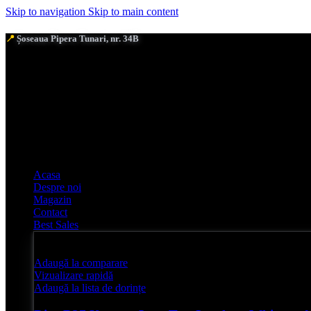
Skip to navigation
Skip to main content
📍
Șoseaua Pipera Tunari, nr. 34B
Acasa
Despre noi
Magazin
Contact
Best Sales
Adaugă la comparare
Vizualizare rapidă
Adaugă la lista de dorințe