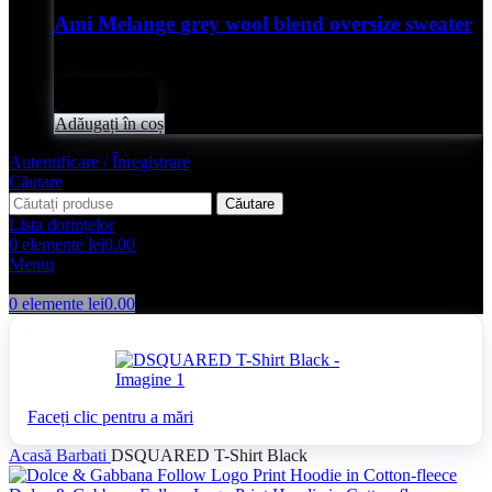
Ami Melange grey wool blend oversize sweater
Evaluat
0
din 5
lei
2,050.00
Adăugați în coș
Autentificare / Înregistrare
Căutare
Căutare
Lista dorințelor
0
elemente
lei
0.00
Meniu
0
elemente
lei
0.00
Faceți clic pentru a mări
Acasă
Barbati
DSQUARED T-Shirt Black