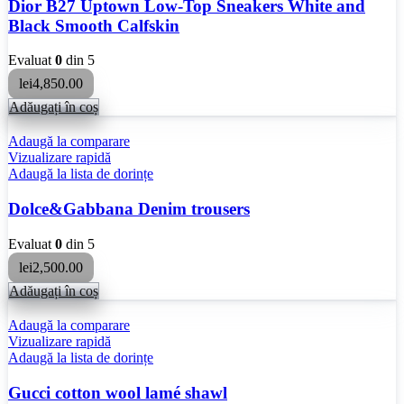
Dior B27 Uptown Low-Top Sneakers White and
Black Smooth Calfskin
Evaluat
0
din 5
lei
4,850.00
Adăugați în coș
Adaugă la comparare
Vizualizare rapidă
Adaugă la lista de dorințe
Dolce&Gabbana Denim trousers
Evaluat
0
din 5
lei
2,500.00
Adăugați în coș
Adaugă la comparare
Vizualizare rapidă
Adaugă la lista de dorințe
Gucci cotton wool lamé shawl