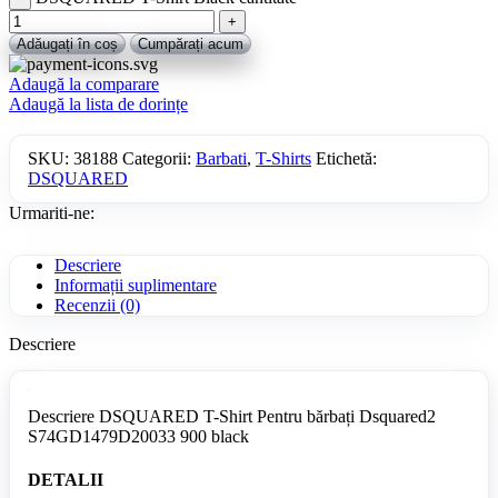
Adăugați în coș
Cumpărați acum
Adaugă la comparare
Adaugă la lista de dorințe
SKU:
38188
Categorii:
Barbati
,
T-Shirts
Etichetă:
DSQUARED
Urmariti-ne:
Descriere
Informații suplimentare
Recenzii (0)
Descriere
Descriere DSQUARED T-Shirt Pentru bărbați Dsquared2
S74GD1479D20033 900 black
DETALII