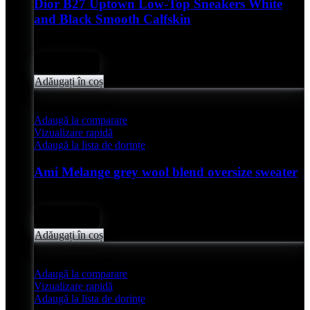
Dior B27 Uptown Low-Top Sneakers White
and Black Smooth Calfskin
Evaluat
0
din 5
lei
4,850.00
Adăugați în coș
Adaugă la comparare
Vizualizare rapidă
Adaugă la lista de dorințe
Ami Melange grey wool blend oversize sweater
Evaluat
0
din 5
lei
2,050.00
Adăugați în coș
Adaugă la comparare
Vizualizare rapidă
Adaugă la lista de dorințe