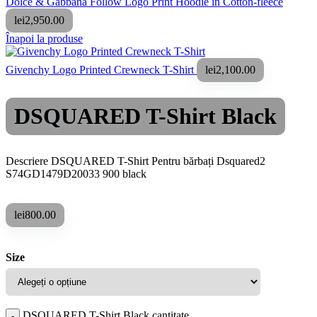
Dolce & Gabbana Follow Logo Print Hoodie in Cotton-fleece
lei
2,950.00
Înapoi la produse
Givenchy Logo Printed Crewneck T-Shirt
lei
2,100.00
DSQUARED T-Shirt Black
Descriere DSQUARED T-Shirt Pentru bărbați Dsquared2
S74GD1479D20033 900 black
lei
800.00
Size
DSQUARED T-Shirt Black cantitate