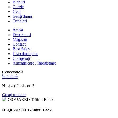
Blanuri
Curele
Geci
Genți damă
Ochelari
Acasa
Despre noi
Magazin
Contact
Best Sales
Lista dorințelor
Comparați
Autentificare / Înregistrare
Conectați-vă
Închidere
Nu aveți încă cont?
Creați un cont
DSQUARED T-Shirt Black