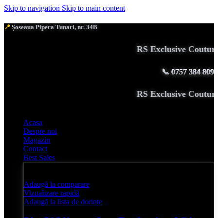
Skip to navigation
Skip to main content
📍
Șoseaua Pipera Tunari, nr. 34B
RS Exclusive Couture ad
📞
0757 384 809
RS Exclusive Couture ad
Acasa
Despre noi
Magazin
Contact
Best Sales
Adaugă la comparare
Vizualizare rapidă
Adaugă la lista de dorințe