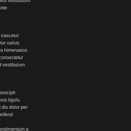
llis vestibulum
ante
 nascetur
ur varius
tra himenaeos
 consectetur
at vestibulum
suscipit
rus ligula
 dis dolor per
leifend
 condimentum a