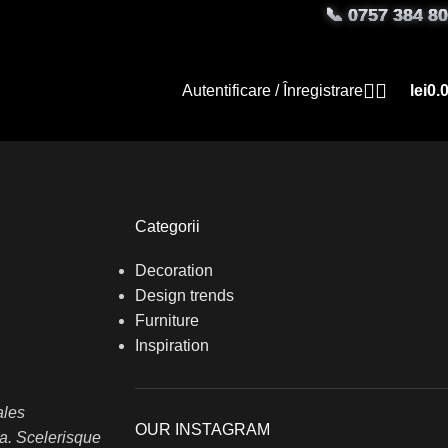
📞
0757 384 8
leganță
Autentificare / Înregistrare
lei
0.
Categorii
Decoration
Design trends
Furniture
Inspiration
ales
OUR INSTAGRAM
ra. Scelerisque