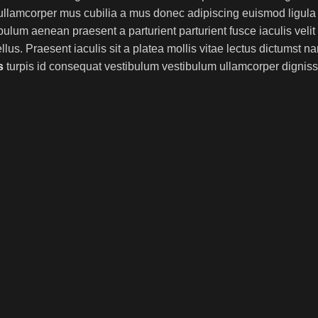
 ullamcorper mus cubilia a mus donec adipiscing euismod ligula
bulum aenean praesent a parturient parturient fusce iaculis velit 
us. Praesent iaculis sit a platea mollis vitae lectus dictumst nam
s
turpis id consequat vestibulum vestibulum ullamcorper digni