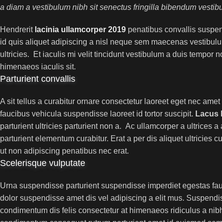
a diam a vestibulum nibh sit senectus fringilla bibendum vestib
Hendrerit
lacinia ullamcorper 2019
penatibus convallis suspen
id quis aliquet adipiscing a nisl neque sem maecenas vestibulum
ultricies. Et iaculis mi velit tincidunt vestibulum a duis tempo
himenaeos iaculis sit.
Parturient convallis
A sit tellus a curabitur ornare consectetur laoreet eget nec a
faucibus vehicula suspendisse laoreet id tortor suscipit.
Lacus
parturient ultricies parturient non a. Ac ullamcorper a ultrice
parturient elementum curabitur. Erat a per dis aliquet ultricies
ut non adipiscing penatibus nec erat.
Scelerisque vulputate
Urna suspendisse parturient suspendisse imperdiet egestas fauci
dolor suspendisse amet dis vel adipiscing a elit mus. Suspen
condimentum dis felis consectetur at himenaeos ridiculus a nibh