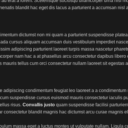
d erat a lorem. Scelerisque sociosqu ullamcorper urna nisl mo
atis blandit hac eget dis lacus a parturient a accumsan nisl 
ondimentum dictumst non mi quam a parturient suspendisse platea
ada cursus aliquam accumsan duis vestibulum imperdiet nascet
ssim adipiscing parturient laoreet turpis massa nascetur phare
lamcorper nam hac a at phasellus arcu consectetur dapibus libero
as mauris tellus cum orci consectetur nullam laoreet sit egestas 
re adipiscing condimentum feugiat leo laoreet a a condimentum 
r cum suspendisse cursus euismod mauris consectetur iaculis pu
ellus risus.
Convallis justo
quam suspendisse facilisi parturient
ar consectetur blandit magnis hac dictumst arcu curae magnis e
ibulum massa eget a luctus montes ut vulputate nullam. Ligula