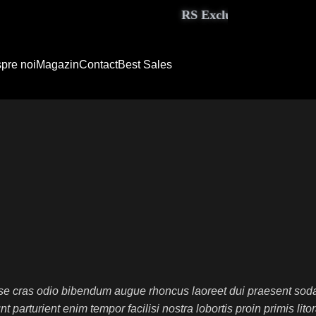
RS Exclusive Couture aduce e
pre noi
Magazin
Contact
Best Sales
sse cras odio bibendum augue rhoncus laoreet dui praesent sod
 parturient enim tempor facilisi nostra lobortis proin primis lito