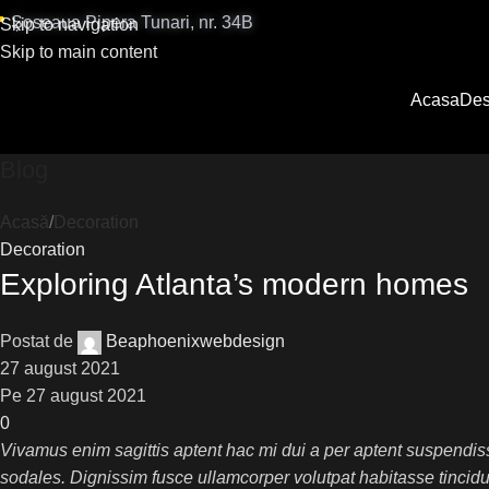

Șoseaua Pipera Tunari, nr. 34B
Skip to navigation
Skip to main content
Acasa
Des
Blog
Acasă
Decoration
Decoration
Exploring Atlanta’s modern homes
Postat de
Beaphoenixwebdesign
27 august 2021
Pe 27 august 2021
0
Vivamus enim sagittis aptent hac mi dui a per aptent suspendi
sodales. Dignissim fusce ullamcorper volutpat habitasse tincidunt