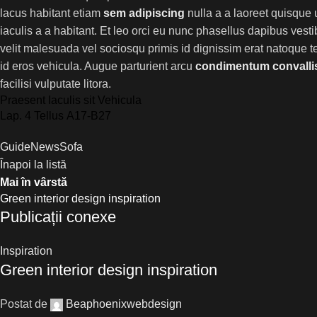
lacus habitant etiam
sem adipiscing
nulla a a laoreet quisque
iaculis a a habitant. Et leo orci eu nunc phasellus dapibus vesti
velit malesuada vel sociosqu primis id dignissim erat natoque tell
id eros vehicula. Augue parturient arcu
condimentum convalli
facilisi vulputate litora.
Praesent Iaculis sit Vehicula
Lap. 4 Tellus A17-B27
Guide
News
Sofa
Înapoi la listă
Mai în vârstă
Green interior design inspiration
Publicații conexe
Inspiration
Green interior design inspiration
Postat de
Beaphoenixwebdesign