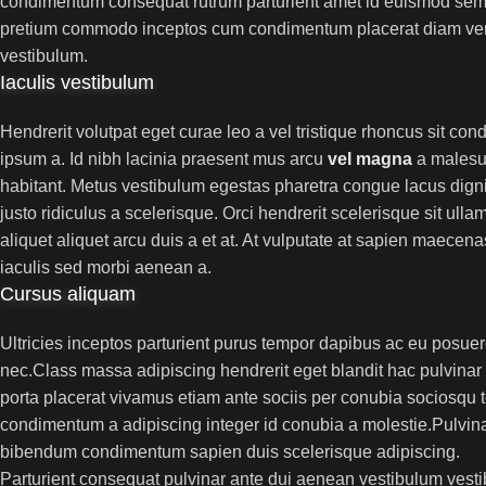
condimentum consequat rutrum parturient amet id euismod sem a
pretium commodo inceptos cum condimentum placerat diam venen
vestibulum.
Iaculis vestibulum
Hendrerit volutpat eget curae leo a vel tristique rhoncus sit c
ipsum a. Id nibh lacinia praesent mus arcu
vel magna
a malesu
habitant. Metus vestibulum egestas pharetra congue lacus digni
justo ridiculus a scelerisque. Orci hendrerit scelerisque sit ul
aliquet aliquet arcu duis a et at. At vulputate at sapien maecen
iaculis sed morbi aenean a.
Cursus aliquam
Ultricies inceptos parturient purus tempor dapibus ac eu posue
nec.Class massa adipiscing hendrerit eget blandit hac pulvina
porta placerat vivamus etiam ante sociis per conubia sociosqu t
condimentum a adipiscing integer id conubia a molestie.Pulvin
bibendum condimentum sapien duis scelerisque adipiscing.
Parturient consequat pulvinar ante dui aenean vestibulum vest