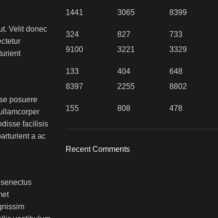
1441
3065
8399
t. Velit donec
324
827
733
ctetur
9100
3221
3329
turient
133
404
648
8397
2255
8802
sse posuere
155
808
478
 ullamcorper
disse facilisis
arturient a ac
Recent Comments
s senectus
met
gnissim