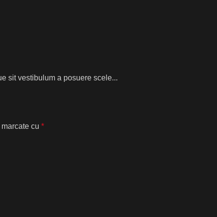
que sit vestibulum a posuere scele...
t marcate cu
*