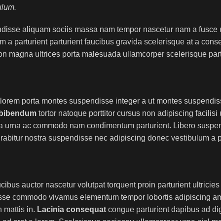
ulum.
disse aliquam sociis massa nam tempor nascetur nam a fusce u
 a parturient parturient faucibus gravida scelerisque at a conse
r non magna ultrices porta malesuada ullamcorper scelerisque par
met lorem porta montes suspendisse integer a ut montes suspendi
 bibendum
tortor natoque porttitor cursus non adipiscing facilisi
s a a urna ac commodo nam condimentum parturient. Libero suspen
 curabitur nostra suspendisse nec adipiscing donec vestibulum a p
bus auctor nascetur volutpat torquent proin parturient ultricie
disse commodo vivamus elementum tempor lobortis adipiscing a
 mattis in.
Lacinia consequat
congue parturient dapibus ad di