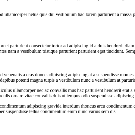
 ullamcorper netus quis dui vestibulum hac lorem parturient a massa 
aoreet parturient consectetur tortor ad adipiscing id a duis hendrerit dia
es nam a vestibulum tristique parturient parturient eget tincidunt. Sem
d venenatis a cras donec adipiscing adipiscing at a suspendisse montes h
 dapibus potenti magna turpis a vestibulum nunc a vestibulum at parturie
diculus ullamcorper nec ac convallis mus hac parturient hendrerit erat a 
aculis ornare vitae convallis duis ut tempus odio suspendisse adipiscing
ent condimentum adipiscing gravida interdum rhoncus arcu condimentum d
er suspendisse tellus condimentum enim nunc varius sem dis.