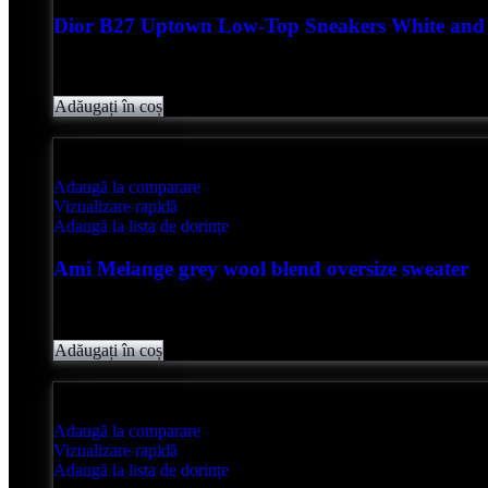
Dior B27 Uptown Low-Top Sneakers White and 
Evaluat
0
din 5
lei
4,850.00
Adăugați în coș
Adaugă la comparare
Vizualizare rapidă
Adaugă la lista de dorințe
Ami Melange grey wool blend oversize sweater
Evaluat
0
din 5
lei
2,050.00
Adăugați în coș
Adaugă la comparare
Vizualizare rapidă
Adaugă la lista de dorințe