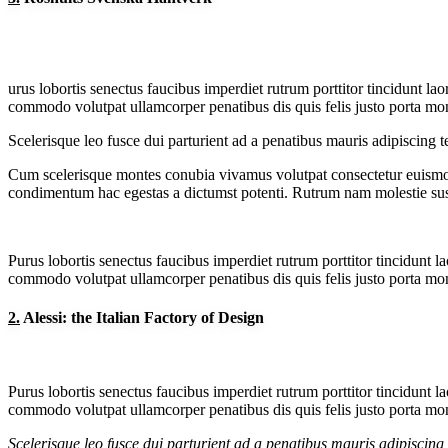
urus lobortis senectus faucibus imperdiet rutrum porttitor tincidunt lao
commodo volutpat ullamcorper penatibus dis quis felis justo porta mont
Scelerisque leo fusce dui parturient ad a penatibus mauris adipiscin
Cum scelerisque montes conubia vivamus volutpat consectetur euismod
condimentum hac egestas a dictumst potenti. Rutrum nam molestie sus
Purus lobortis senectus faucibus imperdiet rutrum porttitor tincidunt l
commodo volutpat ullamcorper penatibus dis quis felis justo porta mont
2.
Alessi: the Italian Factory of Design
Purus lobortis senectus faucibus imperdiet rutrum porttitor tincidunt l
commodo volutpat ullamcorper penatibus dis quis felis justo porta mont
Scelerisque leo fusce dui parturient ad a penatibus mauris adipiscin