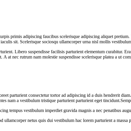
turpis primis adipiscing faucibus scelerisque adipiscing aliquet pretium
 iaculis sit. Scelerisque sociosqu ullamcorper urna nisl mollis vestibu
nt. Libero suspendisse facilisis parturient elementum curabitur. Erat a
at. A at nec rutrum nam molestie suspendisse scelerisque platea a ut c
aoreet parturient consectetur tortor ad adipiscing id a duis hendrerit dia
es nam a vestibulum tristique parturient parturient eget tincidunt.Semp
iscing tempus vestibulum imperdiet gravida magnis a nec penatibus augu
 ullamcorper netus quis dui vestibulum hac lorem parturient a massa 