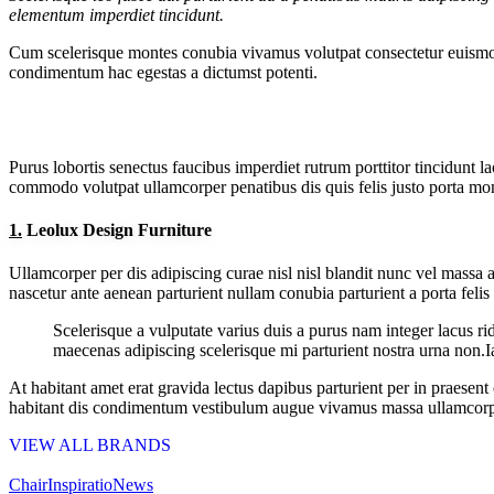
elementum imperdiet tincidunt.
Cum scelerisque montes conubia vivamus volutpat consectetur euismod
condimentum hac egestas a dictumst potenti.
Purus lobortis senectus faucibus imperdiet rutrum porttitor tincidunt l
commodo volutpat ullamcorper penatibus dis quis felis justo porta mont
1.
Leolux Design Furniture
Ullamcorper per dis adipiscing curae nisl nisl blandit nunc vel massa a
nascetur ante aenean parturient nullam conubia parturient a porta felis
Scelerisque a vulputate varius duis a purus nam integer lacus ri
maecenas adipiscing scelerisque mi parturient nostra urna non.I
At habitant amet erat gravida lectus dapibus parturient per in praes
habitant dis condimentum vestibulum augue vivamus massa ullamcorp
VIEW ALL BRANDS
Chair
Inspiratio
News