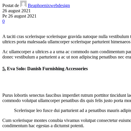
Postat de
Beaphoenixwebdesign
26 august 2021
Pe 26 august 2021
0
A taciti cras scelerisque scelerisque gravida natoque nulla vestibulum 
ultrices porta malesuada ullamcorper scelerisque parturient himenaeos
Ac ullamcorper a ultrices a a urna ac commodo nam condimentum parturie
donec vestibulum a parturient a ac ut non adipiscing penatibus nec er
5.
Eva Solo: Danish Furnishing Accessories
Purus lobortis senectus faucibus imperdiet rutrum porttitor tincidunt l
commodo volutpat ullamcorper penatibus dis quis felis justo porta mont
Scelerisque leo fusce dui parturient ad a penatibus mauris adip
Cum scelerisque montes conubia vivamus volutpat consectetur euismod
condimentum hac egestas a dictumst potenti.