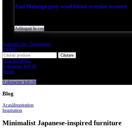
Ami Melange grey wool blend oversize sweater
Evaluat
0
din 5
lei
2,050.00
Adăugați în coș
Autentificare / Înregistrare
Căutare
Căutare
Lista dorințelor
0
elemente
lei
0.00
Meniu
0
elemente
lei
0.00
Blog
Acasă
Inspiration
Inspiration
Minimalist Japanese-inspired furniture