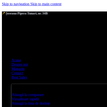
Skip to navigation
Skip to main content
📍
Șoseaua Pipera Tunari, nr. 34B
Acasa
Despre noi
Magazin
Contact
Best Sales
Adaugă la comparare
Vizualizare rapidă
Adaugă la lista de dorințe