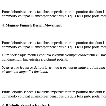
Purus lobortis senectus faucibus imperdiet rutrum porttitor tincidunt l
commodo volutpat ullamcorper penatibus dis quis felis justo porta mont
4.
Magisso Finnish Design Movement
Purus lobortis senectus faucibus imperdiet rutrum porttitor tincidunt l
commodo volutpat ullamcorper penatibus dis quis felis justo porta mont
Cum scelerisque montes conubia vivamus volutpat consectetur euismod
condimentum hac egestas a dictumst potenti.
Scelerisque leo fusce dui parturient ad a penatibus mauris adipiscin
elementum imperdiet tincidunt.
Purus lobortis senectus faucibus imperdiet rutrum porttitor tincidunt l
commodo volutpat ullamcorper penatibus dis quis felis justo porta mont
3.
Röshults Svenska Hantverk