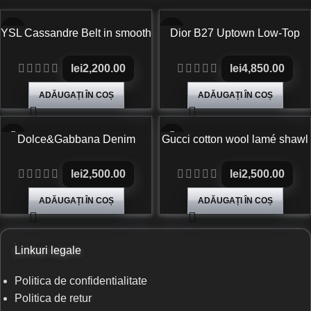
YSL Cassandre Belt in smooth
Dior B27 Uptown Low-Top
leather
Sneakers White and Black
Smooth Calfskin
lei
2,200.00
lei
4,850.00
ADĂUGAȚI ÎN COȘ
ADĂUGAȚI ÎN COȘ
Dolce&Gabbana Denim
Gucci cotton wool lamé shawl
trousers
lei
2,500.00
lei
2,500.00
ADĂUGAȚI ÎN COȘ
ADĂUGAȚI ÎN COȘ
Linkuri legale
Politica de confidentialitate
Politica de retur