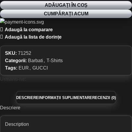
ADĂUGAȚI ÎN COȘ
CUMPĂRAȚI ACUM
Adaugă la comparare
Adaugă la lista de dorințe
SKU:
71252
Categorii:
Barbati
,
T-Shirts
Tags:
EUR
,
GUCCI
Urmariti-ne:
DESCRIERE
INFORMAȚII SUPLIMENTARE
RECENZII (0)
Descriere
Description