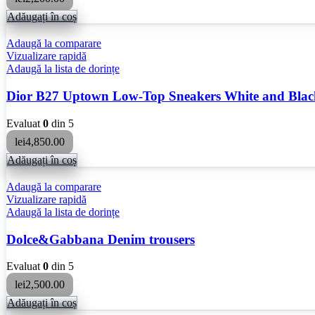
Adăugați în coș
Adaugă la comparare
Vizualizare rapidă
Adaugă la lista de dorințe
Dior B27 Uptown Low-Top Sneakers White and Blac
Evaluat
0
din 5
lei
4,850.00
Adăugați în coș
Adaugă la comparare
Vizualizare rapidă
Adaugă la lista de dorințe
Dolce&Gabbana Denim trousers
Evaluat
0
din 5
lei
2,500.00
Adăugați în coș