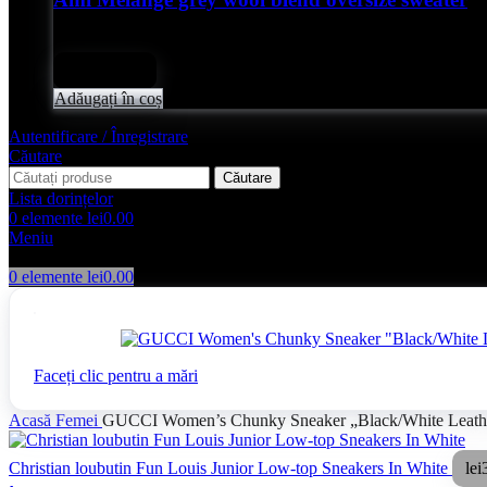
Evaluat
0
din 5
lei
2,050.00
Adăugați în coș
Autentificare / Înregistrare
Căutare
Căutare
Lista dorințelor
0
elemente
lei
0.00
Meniu
0
elemente
lei
0.00
Faceți clic pentru a mări
Acasă
Femei
GUCCI Women’s Chunky Sneaker „Black/White Leath
Christian loubutin Fun Louis Junior Low-top Sneakers In White
lei