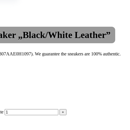
er „Black/White Leather”
7AAE0H1097). We guarantee the sneakers are 100% authentic.
te