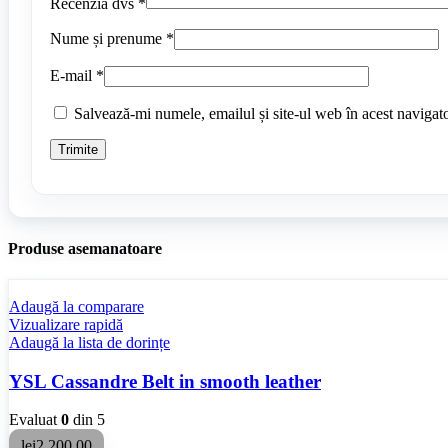
Recenzia dvs
*
Nume și prenume
*
E-mail
*
Salvează-mi numele, emailul și site-ul web în acest navigat
Produse asemanatoare
Adaugă la comparare
Vizualizare rapidă
Adaugă la lista de dorințe
YSL Cassandre Belt in smooth leather
Evaluat
0
din 5
lei
2,200.00