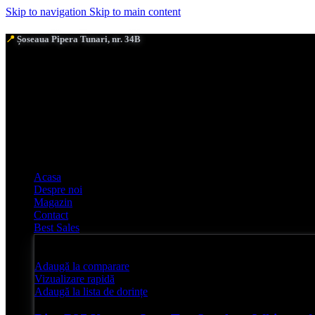
Skip to navigation
Skip to main content
📍
Șoseaua Pipera Tunari, nr. 34B
Acasa
Despre noi
Magazin
Contact
Best Sales
Adaugă la comparare
Vizualizare rapidă
Adaugă la lista de dorințe