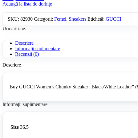
Adaugă la lista de dorințe
SKU:
82930
Categorii:
Femei
,
Sneakers
Etichetă:
GUCCI
Urmariti-ne:
Descriere
Informații suplimentare
Recenzii (0)
Descriere
Buy GUCCI Women’s Chunky Sneaker „Black/White Leather” (84
Informații suplimentare
Size
36,5