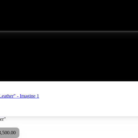
er”
3,500.00