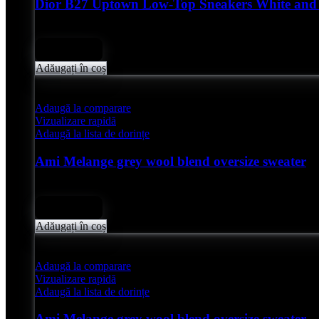
Dior B27 Uptown Low-Top Sneakers White and 
Evaluat
0
din 5
lei
4,850.00
Adăugați în coș
Adaugă la comparare
Vizualizare rapidă
Adaugă la lista de dorințe
Ami Melange grey wool blend oversize sweater
Evaluat
0
din 5
lei
2,050.00
Adăugați în coș
Adaugă la comparare
Vizualizare rapidă
Adaugă la lista de dorințe
Ami Melange grey wool blend oversize sweater