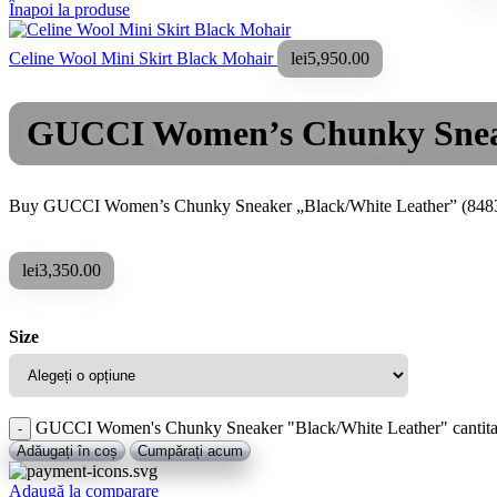
Înapoi la produse
Celine Wool Mini Skirt Black Mohair
lei
5,950.00
GUCCI Women’s Chunky Sneak
Buy GUCCI Women’s Chunky Sneaker „Black/White Leather” (84830
lei
3,350.00
Size
GUCCI Women's Chunky Sneaker "Black/White Leather" cantita
Adăugați în coș
Cumpărați acum
Adaugă la comparare