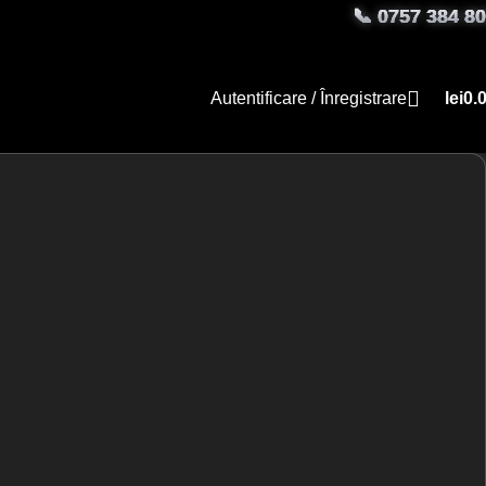
📞
0757 384 8
anță
Autentificare / Înregistrare
lei
0.