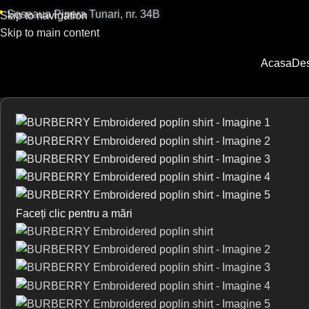

Șoseaua Pipera Tunari, nr. 34B
Skip to navigation
Skip to main content
Acasa
Des
Faceți clic pentru a mări