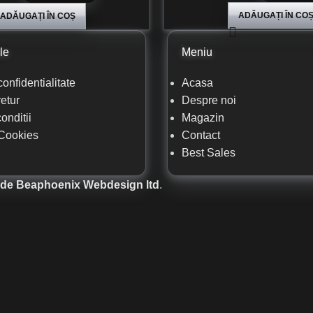
ADĂUGAȚI ÎN CO
ADĂUGAȚI ÎN COȘ
le
Meniu
confidentialitate
Acasa
retur
Despre noi
onditii
Magazin
 Cookies
Contact
Best Sales
 de Beaphoenix Webdesign ltd
.