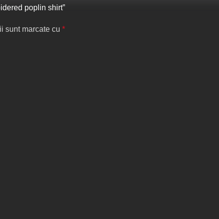
dered poplin shirt”
ii sunt marcate cu
*