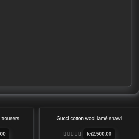
trousers
Gucci cotton wool lamé shawl
.00
lei
2,500.00