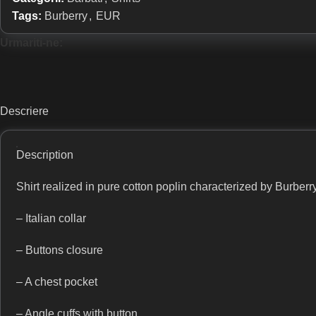
Tags:
Burberry
,
EUR
Urmariti-ne:
Descriere
Description
Shirt realized in pure cotton poplin characterized by Burber
– Italian collar
– Buttons closure
– A chest pocket
– Angle cuffs with button