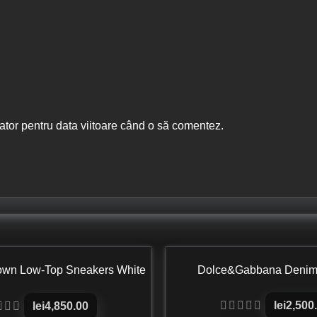
ator pentru data viitoare când o să comentez.
own Low-Top Sneakers White
Dolce&Gabbana Denim 
lack Smooth Calfskin
lei
2,500
lei
4,850.00