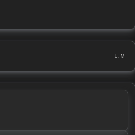
L
,
M