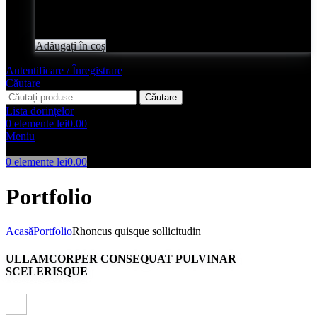
Evaluat
0
din 5
lei
2,050.00
Adăugați în coș
Autentificare / Înregistrare
Căutare
Căutare
Lista dorințelor
0
elemente
lei
0.00
Meniu
0
elemente
lei
0.00
Portfolio
Acasă
Portfolio
Rhoncus quisque sollicitudin
ULLAMCORPER CONSEQUAT PULVINAR
SCELERISQUE