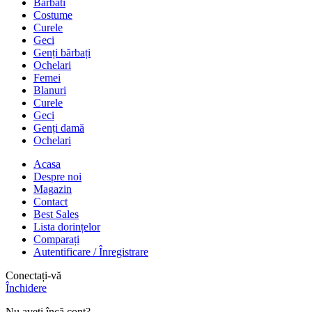
Barbati
Costume
Curele
Geci
Genți bărbați
Ochelari
Femei
Blanuri
Curele
Geci
Genți damă
Ochelari
Acasa
Despre noi
Magazin
Contact
Best Sales
Lista dorințelor
Comparați
Autentificare / Înregistrare
Conectați-vă
Închidere
Nu aveți încă cont?