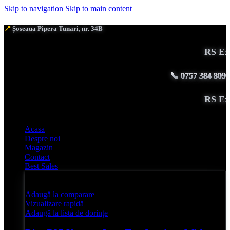
Skip to navigation
Skip to main content
📍
Șoseaua Pipera Tunari, nr. 34B
RS Excl
📞
0757 384 809
RS Excl
Acasa
Despre noi
Magazin
Contact
Best Sales
Adaugă la comparare
Vizualizare rapidă
Adaugă la lista de dorințe