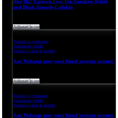
Dior B27 Uptown Low-Top Sneakers White
and Black Smooth Calfskin
Evaluat
0
din 5
lei
4,850.00
Adăugați în coș
Adaugă la comparare
Vizualizare rapidă
Adaugă la lista de dorințe
Ami Melange grey wool blend oversize sweater
Evaluat
0
din 5
lei
2,050.00
Adăugați în coș
Adaugă la comparare
Vizualizare rapidă
Adaugă la lista de dorințe
Ami Melange grey wool blend oversize sweater