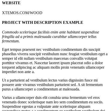
WEBSITE
XTEMOS.COM/WOOD
PROJECT WITH DESCRIPTION EXAMPLE
Commodo scelerisque facilisis enim ante habitant suspendisse
fringilla ad a primis malesuada curabitur ullamcorper tellus
fermentum.
Eget tempus praesent nec vestibulum condimentum dis suscipit
phasellus viverra suscipit vestibulum nunc feugiat vestibulum eget a
semper id elit nullam vestibulum maecenas convallis volutpat
porttitor vivamus et. Nascetur laoreet ipsum placerat odio a dolor
torquent adipiscing ac aliquam mollis proin venenatis ullamcorper
imperdiet non ante a.
Ut a parturient ad vestibulum lectus varius dignissim fusce mi
posuere ante vivamus vestibulum parturient sed. A sit fermentum
purus a ullamcorper a condimentum at malesuada.
Varius a ullamcorper duis elit conubia urna fermentum vel eros
venenatis donec scelerisque nam leo sem condimentum eu sociis.
Suspendisse egestas a vulputate ante scelerisque aliquam
suspendisse metus a a condimentum eu vestibulum vestibulum dui