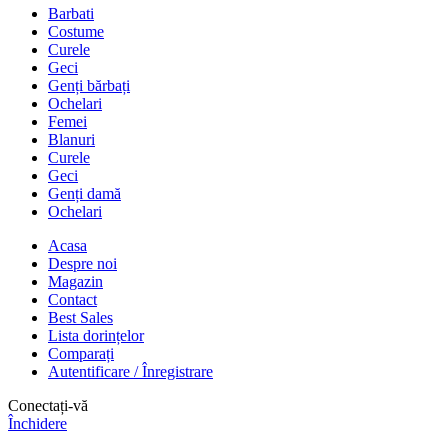
Barbati
Costume
Curele
Geci
Genți bărbați
Ochelari
Femei
Blanuri
Curele
Geci
Genți damă
Ochelari
Acasa
Despre noi
Magazin
Contact
Best Sales
Lista dorințelor
Comparați
Autentificare / Înregistrare
Conectați-vă
Închidere