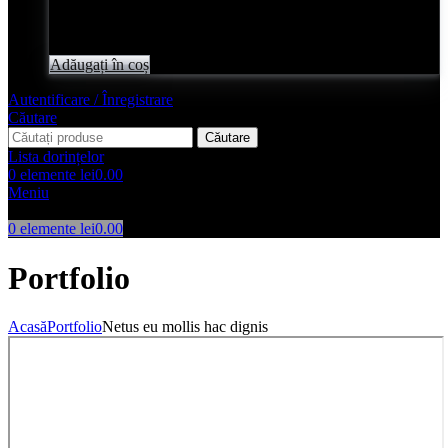
Evaluat
0
din 5
lei
2,050.00
Adăugați în coș
Autentificare / Înregistrare
Căutare
Căutare
Lista dorințelor
0
elemente
lei
0.00
Meniu
0
elemente
lei
0.00
Portfolio
Acasă
Portfolio
Netus eu mollis hac dignis