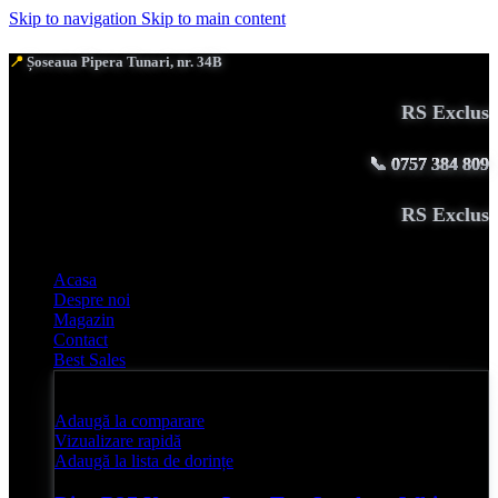
Skip to navigation
Skip to main content
📍
Șoseaua Pipera Tunari, nr. 34B
RS Exclusive 
📞
0757 384 809
RS Exclusive 
Acasa
Despre noi
Magazin
Contact
Best Sales
Adaugă la comparare
Vizualizare rapidă
Adaugă la lista de dorințe