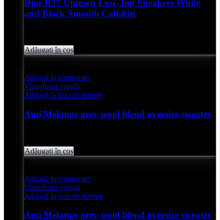
Dior B27 Uptown Low-Top Sneakers White
and Black Smooth Calfskin
Evaluat
0
din 5
lei
4,850.00
Adăugați în coș
Adaugă la comparare
Vizualizare rapidă
Adaugă la lista de dorințe
Ami Melange grey wool blend oversize sweater
Evaluat
0
din 5
lei
2,050.00
Adăugați în coș
Adaugă la comparare
Vizualizare rapidă
Adaugă la lista de dorințe
Ami Melange grey wool blend oversize sweater